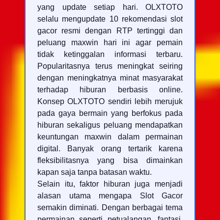
yang update setiap hari. OLXTOTO
selalu mengupdate 10 rekomendasi slot
gacor resmi dengan RTP tertinggi dan
peluang maxwin hari ini agar pemain
tidak ketinggalan informasi terbaru.
Popularitasnya terus meningkat seiring
dengan meningkatnya minat masyarakat
terhadap hiburan berbasis online.
Konsep OLXTOTO sendiri lebih merujuk
pada gaya bermain yang berfokus pada
hiburan sekaligus peluang mendapatkan
keuntungan maxwin dalam permainan
digital. Banyak orang tertarik karena
fleksibilitasnya yang bisa dimainkan
kapan saja tanpa batasan waktu.
Selain itu, faktor hiburan juga menjadi
alasan utama mengapa Slot Gacor
semakin diminati. Dengan berbagai tema
permainan seperti petualangan, fantasi,