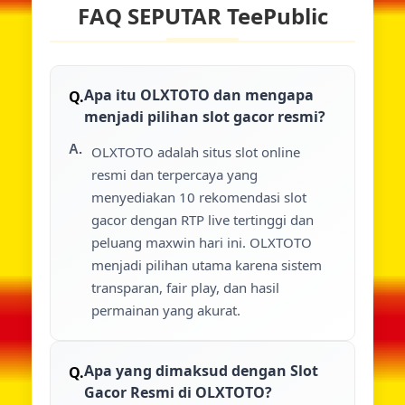
FAQ SEPUTAR TeePublic
Apa itu OLXTOTO dan mengapa
menjadi pilihan slot gacor resmi?
OLXTOTO adalah situs slot online
resmi dan terpercaya yang
menyediakan 10 rekomendasi slot
gacor dengan RTP live tertinggi dan
peluang maxwin hari ini. OLXTOTO
menjadi pilihan utama karena sistem
transparan, fair play, dan hasil
permainan yang akurat.
Apa yang dimaksud dengan Slot
Gacor Resmi di OLXTOTO?